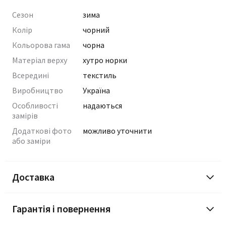
Сезон
зима
Колір
чорний
Кольорова гама
чорна
Матеріал верху
хутро норки
Всередині
текстиль
Виробництво
Україна
Особливості
надаються
замірів
Додаткові фото
можливо уточнити
або заміри
Доставка
Гарантія і повернення