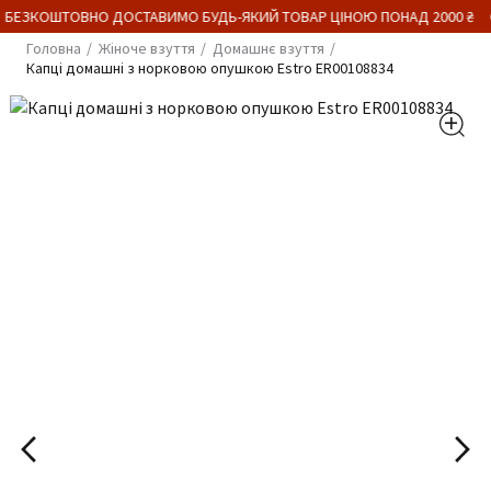
 БЕЗКОШТОВНО ДОСТАВИМО БУДЬ-ЯКИЙ ТОВАР ЦІНОЮ ПОНАД 2000 ₴
Головна
Жіноче взуття
Домашнє взуття
Капці домашні з норковою опушкою Estro ER00108834