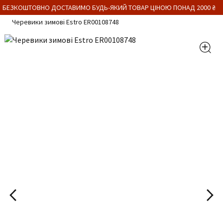
 БЕЗКОШТОВНО ДОСТАВИМО БУДЬ-ЯКИЙ ТОВАР ЦІНОЮ ПОНАД 2000 ₴
Черевики зимові Estro ER00108748