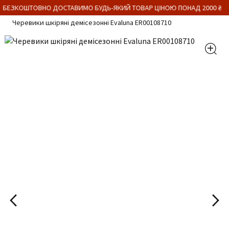
 БЕЗКОШТОВНО ДОСТАВИМО БУДЬ-ЯКИЙ ТОВАР ЦІНОЮ ПОНАД 2000 ₴
Черевики шкіряні демісезонні Evaluna ER00108710