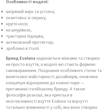
Особливості моделі:
шкіряний верх та устілка;
окантовка зі смушку;
круглі носи;
на шнурівках;
тракторна підошва;
антиковзкий протектор;
зроблено в Італії.
Бренд Evaluna
надихається жінками та створює
не просто взуття, а моделі які стають формою
самовираження. Поєднання особливого стилю та
виняткової майстерності дизайнерів, оновлена
концепція відношення до кожної пари —
притаманні італійському бренду. А також
філософія розкоші, яка криється в
ексклюзивності взуття Evaluna та відчутті
тотальної впевненості у собі, яке воно створює.