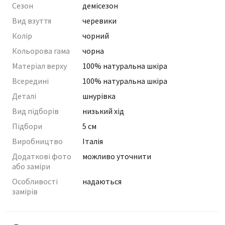
Сезон
демісезон
Вид взуття
черевики
Колір
чорний
Кольорова гама
чорна
Матеріал верху
100% натуральна шкіра
Всередині
100% натуральна шкіра
Деталі
шнурівка
Вид підборів
низький хід
Підбори
5 см
Виробництво
Італія
Додаткові фото
можливо уточнити
або заміри
Особливості
надаються
замірів