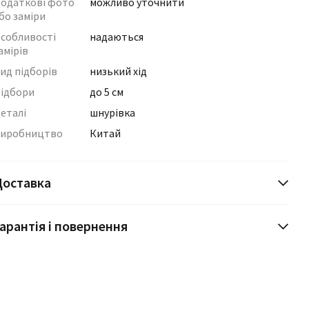
одаткові фото
можливо уточнити
бо заміри
собливості
надаються
амірів
ид підборів
низький хід
ідбори
до 5 см
еталі
шнурівка
иробництво
Китай
Доставка
арантія і повернення