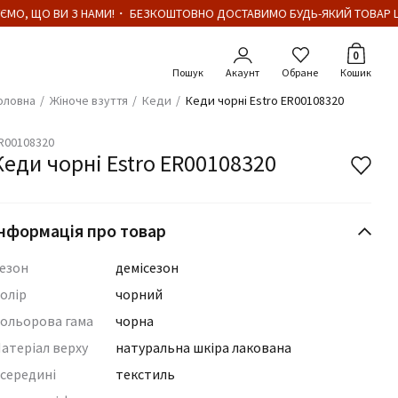
ЄМО, ЩО ВИ З НАМИ!・ БЕЗКОШТОВНО ДОСТАВИМО БУДЬ-ЯКИЙ ТОВАР ЦІ
Кількіст
0
Акаунт
Обране
Кошик
оловна
Жіноче взуття
Кеди
Кеди чорні Estro ER00108320
R00108320
Кеди чорні Estro ER00108320
нформація про товар
езон
демісезон
олір
чорний
ольорова гама
чорна
атеріал верху
натуральна шкіра лакована
середині
текстиль