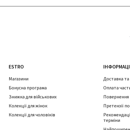
ESTRO
ІНФОРМАЦ
Магазини
Доставка та
Бонусна програма
Оплата част
Знижка для військових
Повернення 
Колекції для жінок
Претензії по
Колекції для чоловіків
Рекомендації
терміни
Найпоширені