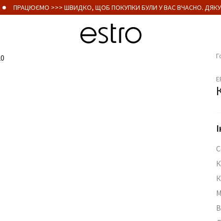
ПРАЦЮЄМО >>> ШВИДКО, ЩОБ ПОКУПКИ БУЛИ У ВАС ВЧАСНО. ДЯКУ
Г
E
І
С
К
К
М
В