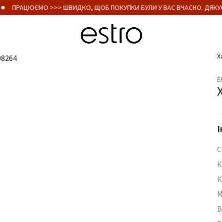
ПРАЦЮЄМО >>> ШВИДКО, ЩОБ ПОКУПКИ БУЛИ У ВАС ВЧАСНО. ДЯКУЄ
Х
E
І
С
К
К
М
В