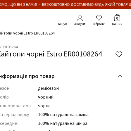
МО, ЩО ВИ З НАМИ!・ БЕЗКОШТОВНО ДОСТАВИМО БУДЬ-ЯКИЙ ТОВАР ЦІ
Кількіст
0
Акаунт
Обране
Кошик
айтопи чорні Estro ER00108264
R00108264
Хайтопи чорні Estro ER00108264
нформація про товар
езон
демісезон
олір
чорний
ольорова гама
чорна
атеріал верху
100% натуральна замша
середині
100% натуральна шкіра