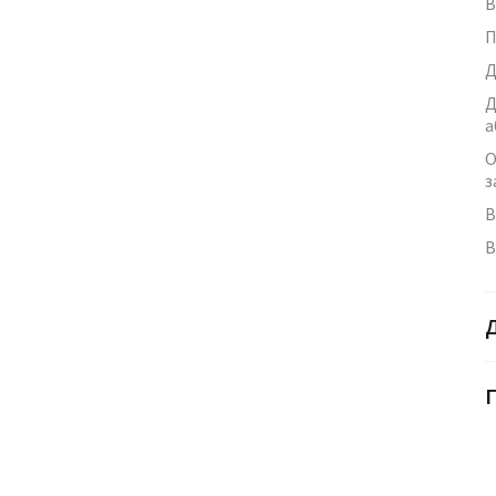
В
П
Д
Д
а
О
з
В
В
Г