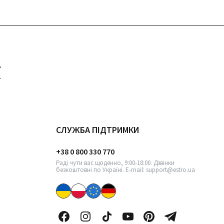
СЛУЖБА ПІДТРИМКИ
+38 0 800 330 770
Раді чути вас щоденно, 9:00-18:00. Дзвінки
безкоштовні по Україні. E-mail: support@estro.ua