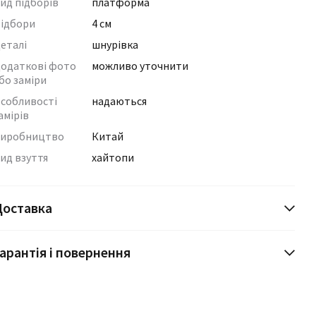
ид підборів
платформа
ідбори
4 см
еталі
шнурівка
одаткові фото
можливо уточнити
бо заміри
собливості
надаються
амірів
иробництво
Китай
ид взуття
хайтопи
Доставка
арантія і повернення