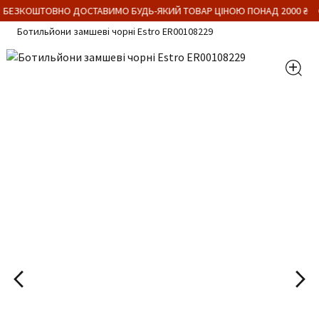
 БЕЗКОШТОВНО ДОСТАВИМО БУДЬ-ЯКИЙ ТОВАР ЦІНОЮ ПОНАД 2000 ₴
Ботильйони замшеві чорні Estro ER00108229