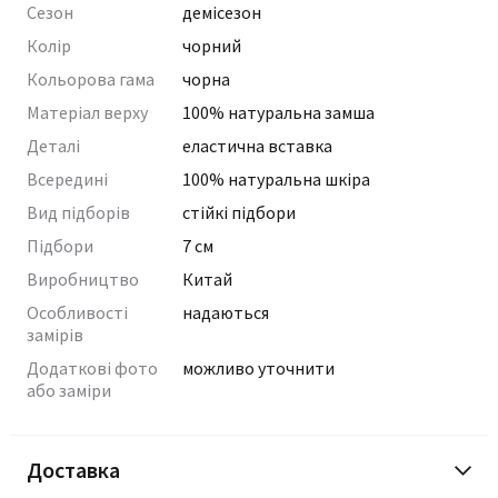
Сезон
демісезон
Колір
чорний
Кольорова гама
чорна
Матеріал верху
100% натуральна замша
Деталі
еластична вставка
Всередині
100% натуральна шкіра
Вид підборів
стійкі підбори
Підбори
7 см
Виробництво
Китай
Особливості
надаються
замірів
Додаткові фото
можливо уточнити
або заміри
Доставка