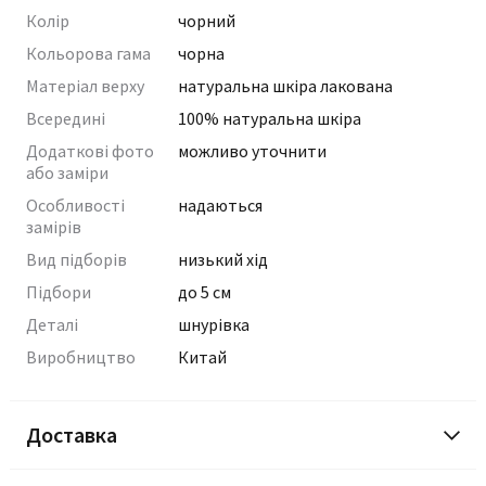
Колір
чорний
Кольорова гама
чорна
Матеріал верху
натуральна шкіра лакована
Всередині
100% натуральна шкіра
Додаткові фото
можливо уточнити
або заміри
Особливості
надаються
замірів
Вид підборів
низький хід
Підбори
до 5 см
Деталі
шнурівка
Виробництво
Китай
Доставка