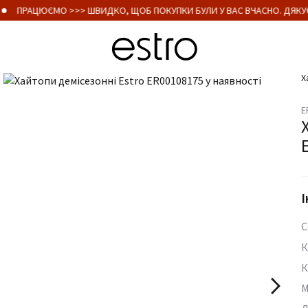
ПРАЦЮЄМО >>> ШВИДКО, ЩОБ ПОКУПКИ БУЛИ У ВАС ВЧАСНО. ДЯКУЄ
Х
E
І
С
К
К
М