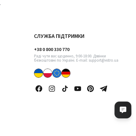
СЛУЖБА ПІДТРИМКИ
+38 0 800 330 770
Раді чути вас щоденно, 9:00-18:00. Дзвінки
безкоштовні по Україні. E-mail: support@estro.ua