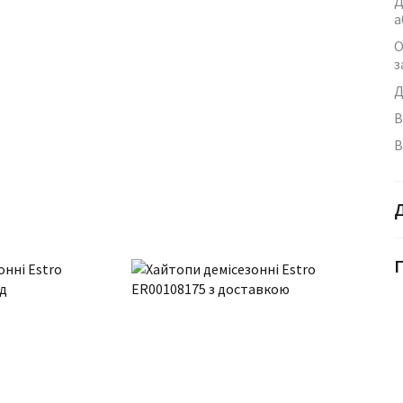
Д
а
О
з
Д
В
В
Г