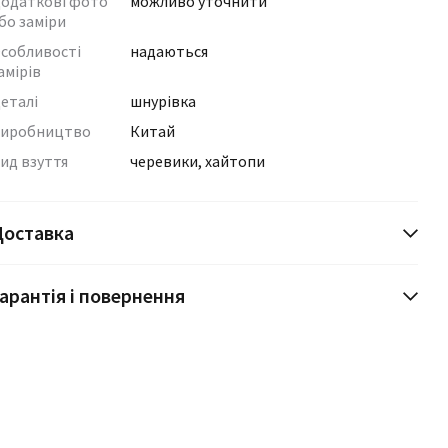
одаткові фото
можливо уточнити
бо заміри
собливості
надаються
амірів
еталі
шнурівка
иробництво
Китай
ид взуття
черевики, хайтопи
Доставка
арантія і повернення