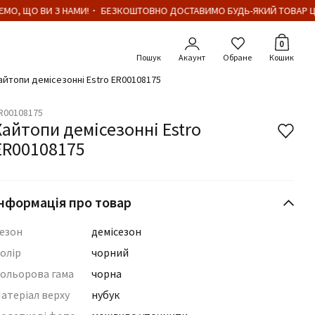
МО, ЩО ВИ З НАМИ!・ БЕЗКОШТОВНО ДОСТАВИМО БУДЬ-ЯКИЙ ТОВАР ЦІ
Кількіст
0
Акаунт
Обране
Кошик
айтопи демісезонні Estro ER00108175
R00108175
Хайтопи демісезонні Estro
ER00108175
нформація про товар
езон
демісезон
олір
чорний
ольорова гама
чорна
атеріал верху
нубук