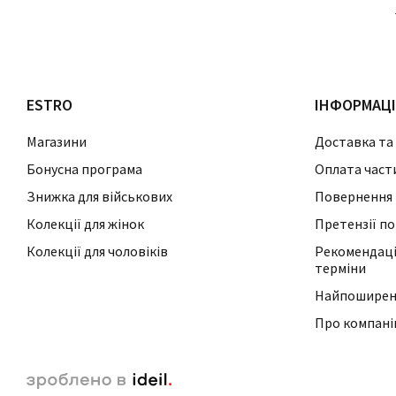
ESTRO
ІНФОРМАЦ
Магазини
Доставка та
Бонусна програма
Оплата част
Знижка для військових
Повернення 
Колекції для жінок
Претензії по
Колекції для чоловіків
Рекомендації
терміни
Найпоширені
Про компан