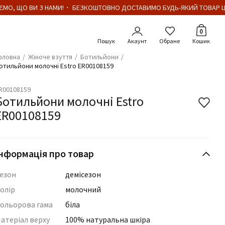
МО, ЩО ВИ З НАМИ!・ БЕЗКОШТОВНО ДОСТАВИМО БУДЬ-ЯКИЙ ТОВАР ЦІ
Кількіст
0
Акаунт
Обране
Кошик
оловна
Жіноче взуття
Ботильйони
отильйони молочні Estro ER00108159
R00108159
Ботильйони молочні Estro
ER00108159
нформація про товар
езон
демісезон
олір
молочний
ольорова гама
біла
атеріал верху
100% натуральна шкіра