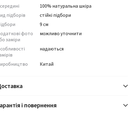
середині
100% натуральна шкіра
ид підборів
стійкі підбори
ідбори
9 см
одаткові фото
можливо уточнити
бо заміри
собливості
надаються
амірів
иробництво
Китай
Доставка
арантія і повернення