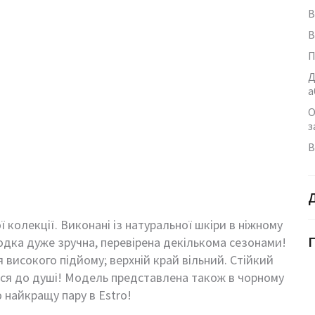
В
В
П
Д
а
О
з
В
 колекції. Виконані із натуральної шкіри в ніжному
Г
одка дуже зручна, перевірена декількома сезонами!
високого підйому; верхній край вільний. Стійкий
ся до душі! Модель представлена також в чорному
 найкращу пару в Estro!