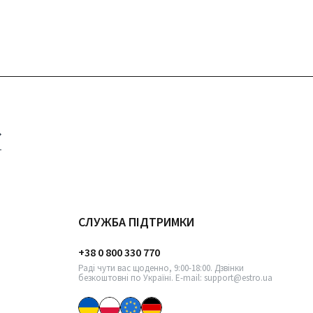
СЛУЖБА ПІДТРИМКИ
+38 0 800 330 770
Раді чути вас щоденно, 9:00-18:00. Дзвінки
безкоштовні по Україні. E-mail: support@estro.ua