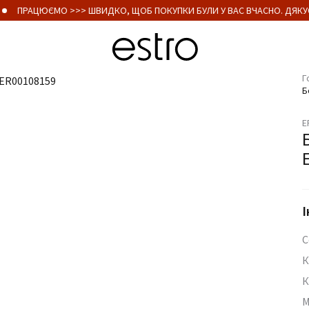
ПРАЦЮЄМО >>> ШВИДКО, ЩОБ ПОКУПКИ БУЛИ У ВАС ВЧАСНО. ДЯКУЄ
Г
Б
E
І
С
К
К
М