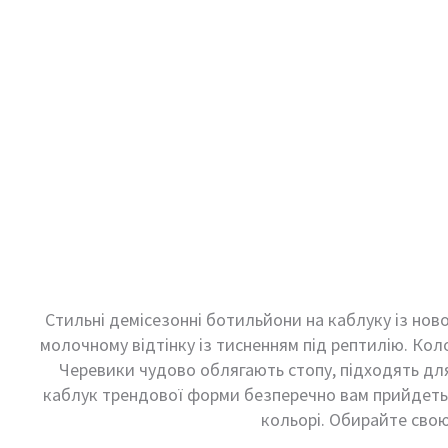
Стильні демісезонні ботильйони на каблуку із нової
молочному відтінку із тисненням під рептилію. Кол
Черевики чудово облягають стопу, підходять для 
каблук трендової форми безперечно вам прийдеть
кольорі. Обирайте свою