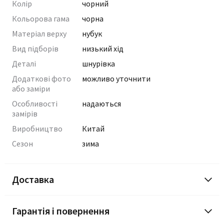
Колір
чорний
Кольорова гама
чорна
Матеріал верху
нубук
Вид підборів
низький хід
Деталі
шнурівка
Додаткові фото
можливо уточнити
або заміри
Особливості
надаються
замірів
Виробництво
Китай
Сезон
зима
Доставка
Гарантія і повернення