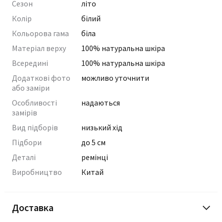
Сезон
літо
Колір
білий
Кольорова гама
біла
Матеріал верху
100% натуральна шкіра
Всередині
100% натуральна шкіра
Додаткові фото
можливо уточнити
або заміри
Особливості
надаються
замірів
Вид підборів
низький хід
Підбори
до 5 см
Деталі
ремінці
Виробництво
Китай
Доставка