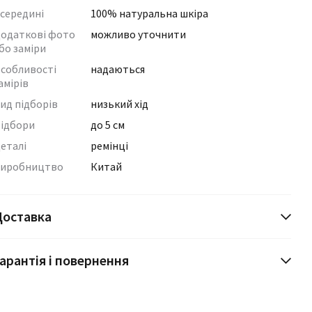
середині
100% натуральна шкіра
одаткові фото
можливо уточнити
бо заміри
собливості
надаються
амірів
ид підборів
низький хід
ідбори
до 5 см
еталі
ремінці
иробництво
Китай
Доставка
арантія і повернення