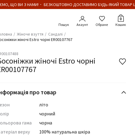
МО, ЩО ВИ З НАМИ!・ БЕЗКОШТОВНО ДОСТАВИМО БУДЬ-ЯКИЙ ТОВАР ЦІ
Кількіст
0
Акаунт
Обране
Кошик
оловна
Жіноче взуття
Сандалі
осоніжки жіночі Estro чорні ER00107767
R00107488
Босоніжки жіночі Estro чорні
ER00107767
нформація про товар
езон
літо
олір
чорний
ольорова гама
чорна
атеріал верху
100% натуральна шкіра