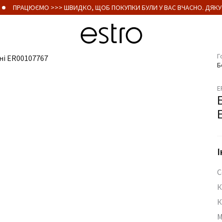
ПРАЦЮЄМО >>> ШВИДКО, ЩОБ ПОКУПКИ БУЛИ У ВАС ВЧАСНО. ДЯКУЄ
Г
Б
E
І
С
К
К
М