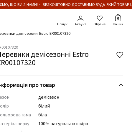
МО, ЩО ВИ З НАМИ!・ БЕЗКОШТОВНО ДОСТАВИМО БУДЬ-ЯКИЙ ТОВАР ЦІ
Кількіст
0
Акаунт
Обране
Кошик
еревики демісезонні Estro ER00107320
R00107320
Черевики демісезонні Estro
ER00107320
нформація про товар
езон
демісезон
олір
білий
ольорова гама
біла
атеріал верху
100% натуральна шкіра