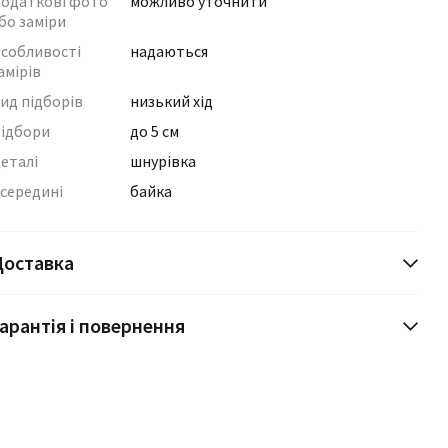
одаткові фото
можливо уточнити
бо заміри
собливості
надаються
амірів
ид підборів
низький хід
ідбори
до 5 см
еталі
шнурівка
середині
байка
Доставка
арантія і повернення