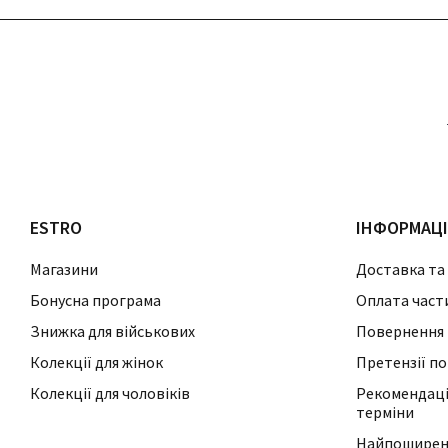
ESTRO
ІНФОРМАЦ
Магазини
Доставка та
Бонусна програма
Оплата част
Знижка для військових
Повернення 
Колекції для жінок
Претензії по
Колекції для чоловіків
Рекомендації
терміни
Найпоширені