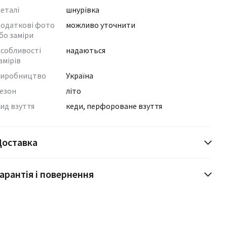
еталі
шнурівка
одаткові фото
можливо уточнити
бо заміри
собливості
надаються
амірів
иробництво
Україна
езон
літо
ид взуття
кеди, перфороване взуття
Доставка
арантія і повернення