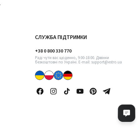
СЛУЖБА ПІДТРИМКИ
+38 0 800 330 770
Раді чути вас щоденно, 9:00-18:00. Дзвінки
безкоштовні по Україні. E-mail: support@estro.ua