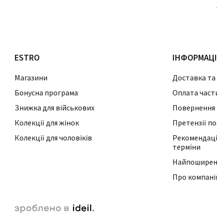
ESTRO
ІНФОРМАЦ
Магазини
Доставка та
Бонусна програма
Оплата част
Знижка для військових
Повернення 
Колекції для жінок
Претензії по
Колекції для чоловіків
Рекомендації
терміни
Найпоширені
Про компан