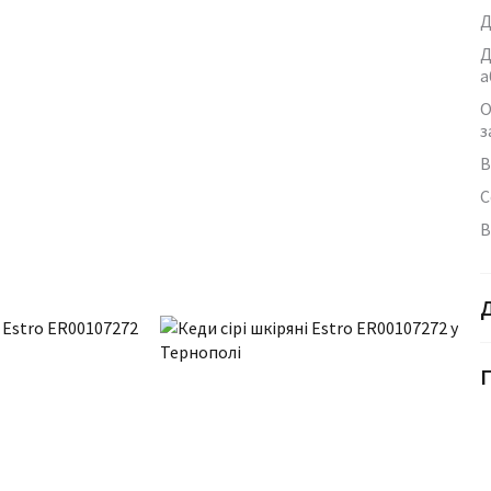
Д
Д
а
О
з
В
С
В
Г