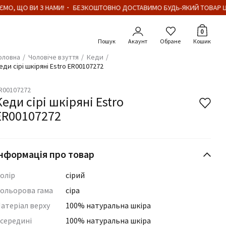
МО, ЩО ВИ З НАМИ!・ БЕЗКОШТОВНО ДОСТАВИМО БУДЬ-ЯКИЙ ТОВАР ЦІ
Кількіст
0
Акаунт
Обране
Кошик
оловна
Чоловіче взуття
Кеди
еди сірі шкіряні Estro ER00107272
R00107272
Кеди сірі шкіряні Estro
ER00107272
нформація про товар
олір
сірий
ольорова гама
сіра
атеріал верху
100% натуральна шкіра
середині
100% натуральна шкіра