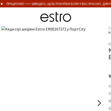
ПРАЦЮЄМО >>> ШВИДКО, ЩОБ ПОКУПКИ БУЛИ У ВАС ВЧАСНО. ДЯКУЄ
Г
К
E
І
К
К
М
В