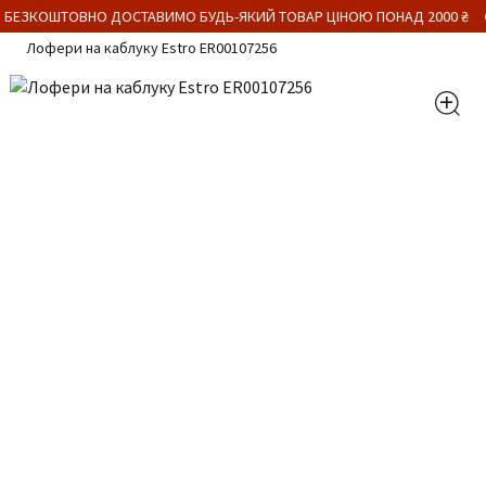
 БЕЗКОШТОВНО ДОСТАВИМО БУДЬ-ЯКИЙ ТОВАР ЦІНОЮ ПОНАД 2000 ₴
Лофери на каблуку Estro ER00107256