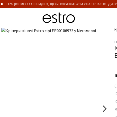
ПРАЦЮЄМО >>> ШВИДКО, ЩОБ ПОКУПКИ БУЛИ У ВАС ВЧАСНО. ДЯКУЄ
К
E
І
С
К
К
М