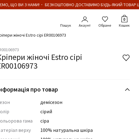
МО, ЩО ВИ З НАМИ!・ БЕЗКОШТОВНО ДОСТАВИМО БУДЬ-ЯКИЙ ТОВАР ЦІН
Кількіст
0
Акаунт
Обране
Кошик
ріпери жіночі Estro сірі ER00106973
R00106973
Кріпери жіночі Estro сірі
ER00106973
нформація про товар
езон
демісезон
олір
сірий
ольорова гама
сіра
атеріал верху
100% натуральна шкіра