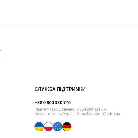
СЛУЖБА ПІДТРИМКИ
+38 0 800 330 770
Раді чути вас щоденно, 9:00-18:00. Дзвінки
безкоштовні по Україні. E-mail: support@estro.ua