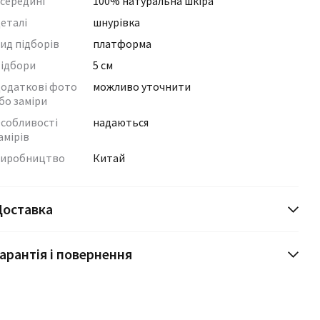
середині
100% натуральна шкіра
еталі
шнурівка
ид підборів
платформа
ідбори
5 см
одаткові фото
можливо уточнити
бо заміри
собливості
надаються
амірів
иробництво
Китай
Доставка
арантія і повернення