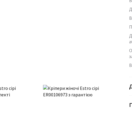
В
Д
В
П
Д
а
О
з
В
Г