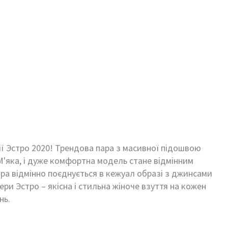
ції Эстро 2020! Трендова пара з масивної підошвою
 М'яка, і дуже комфортна модель стане відмінним
ра відмінно поєднується в кежуал образі з джинсами
пери Эстро – якісна і стильна жіноче взуття на кожен
нь.