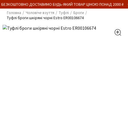
 БЕЗКОШТОВНО ДОСТАВИМО БУДЬ-ЯКИЙ ТОВАР ЦІНОЮ ПОНАД 2000 ₴
Головна
Чоловіче взуття
Туфлі
Броги
Туфлі броги шкіряні чорні Estro ER00106674