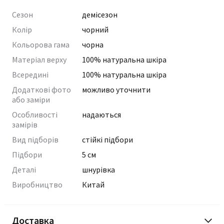
Сезон
демісезон
Колір
чорний
Кольорова гама
чорна
Матеріал верху
100% натуральна шкіра
Всередині
100% натуральна шкіра
Додаткові фото
можливо уточнити
або заміри
Особливості
надаються
замірів
Вид підборів
стійкі підбори
Підбори
5 см
Деталі
шнурівка
Виробництво
Китай
Доставка