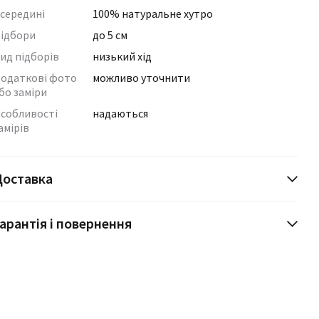
середині
100% натуральне хутро
ідбори
до 5 см
ид підборів
низький хід
одаткові фото
можливо уточнити
бо заміри
собливості
надаються
амірів
Доставка
арантія і повернення