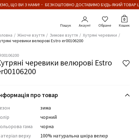
МО, ЩО ВИ З НАМИ!・ БЕЗКОШТОВНО ДОСТАВИМО БУДЬ-ЯКИЙ ТОВАР ЦІ
Кількіст
0
Акаунт
Обране
Кошик
оловна
Жіноче взуття
Зимове взуття
Хутряні черевики
утряні черевики велюрові Estro er00106200
R00106200
Хутряні черевики велюрові Estro
er00106200
нформація про товар
езон
зима
олір
чорний
ольорова гама
чорна
атеріал верху
100% натуральна шкіра велюр