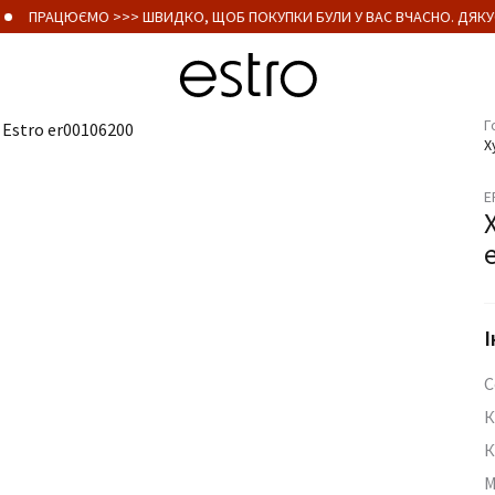
ПРАЦЮЄМО >>> ШВИДКО, ЩОБ ПОКУПКИ БУЛИ У ВАС ВЧАСНО. ДЯКУЄ
Г
Х
E
І
С
К
К
М