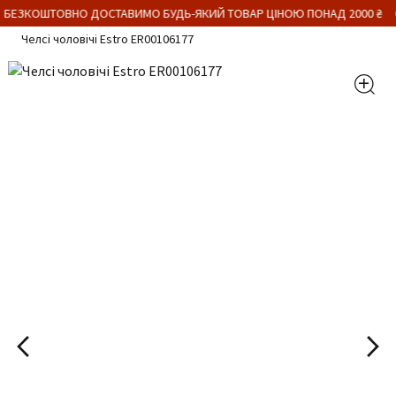
 БЕЗКОШТОВНО ДОСТАВИМО БУДЬ-ЯКИЙ ТОВАР ЦІНОЮ ПОНАД 2000 ₴
Челсі чоловічі Estro ER00106177