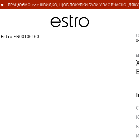
ПРАЦЮЄМО >>> ШВИДКО, ЩОБ ПОКУПКИ БУЛИ У ВАС ВЧАСНО. ДЯКУЄ
Г
Х
E
І
С
К
К
М