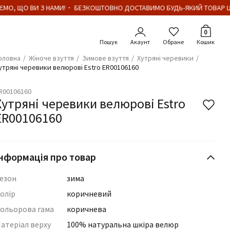
МО, ЩО ВИ З НАМИ!・ БЕЗКОШТОВНО ДОСТАВИМО БУДЬ-ЯКИЙ ТОВАР ЦІ
Кількіст
0
Акаунт
Обране
Кошик
оловна
Жіноче взуття
Зимове взуття
Хутряні черевики
утряні черевики велюрові Estro ER00106160
R00106160
Хутряні черевики велюрові Estro
ER00106160
нформація про товар
езон
зима
олір
коричневий
ольорова гама
коричнева
атеріал верху
100% натуральна шкіра велюр