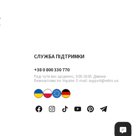
СЛУЖБА ПІДТРИМКИ
+38 0 800 330 770
Раді чути вас щоденно, 9:00-18:00. Дзвінки
безкоштовні по Україні. E-mail: support@estro.ua