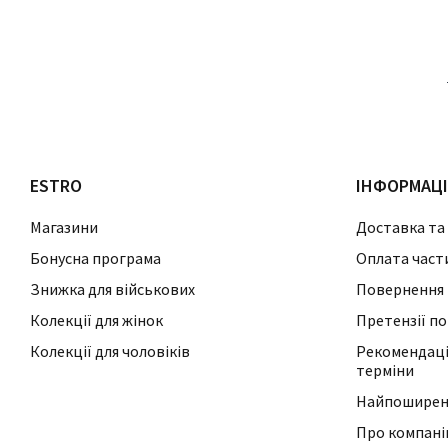
ESTRO
ІНФОРМАЦ
Магазини
Доставка та
Бонусна програма
Оплата част
Знижка для військових
Повернення 
Колекції для жінок
Претензії по
Колекції для чоловіків
Рекомендації
терміни
Найпоширені
Про компан