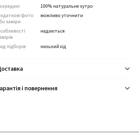
середині
100% натуральне хутро
одаткові фото
можливо уточнити
бо заміри
собливості
надаються
амірів
ид підборів
низький хід
Доставка
арантія і повернення