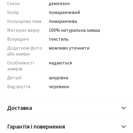
Сезон
демісезон
Колір
помаранчевий
Кольорова гама
помаранчева
Матеріал верху
100% натуральна замша
Всередині
текстиль
Додаткові фото
можливо уточнити
або заміри
Особливості
надаються
замірів
Деталі
шнурівка
Вид взуття
черевики
Доставка
Гарантія і повернення