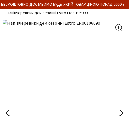
 БЕЗКОШТОВНО ДОСТАВИМО БУДЬ-ЯКИЙ ТОВАР ЦІНОЮ ПОНАД 2000 ₴
Напівчеревики демісезонні Estro ER00106090