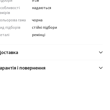
ідбори
9 см
собливості
надаються
амірів
ольорова гама
чорна
ид підборів
стійкі підбори
еталі
ремінці
Доставка
арантія і повернення