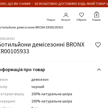
МО, ЩО ВИ З НАМИ!・ БЕЗКОШТОВНО ДОСТАВИМО БУДЬ-ЯКИЙ ТОВАР ЦІН
Кількіст
0
Акаунт
Обране
Кошик
отильйони демісезонні BRONX ER00105933
R00105933
Ботильйони демісезонні BRONX
ER00105933
нформація про товар
езон
демісезон
олір
чорний
атеріал верху
100% натуральна шкіра
середині
100% натуральна шкіра