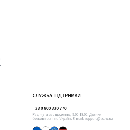
СЛУЖБА ПІДТРИМКИ
+38 0 800 330 770
Раді чути вас щоденно, 9:00-18:00. Дзвінки
безкоштовні по Україні. E-mail: support@estro.ua