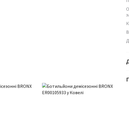
П
О
з
К
В
Д
Г