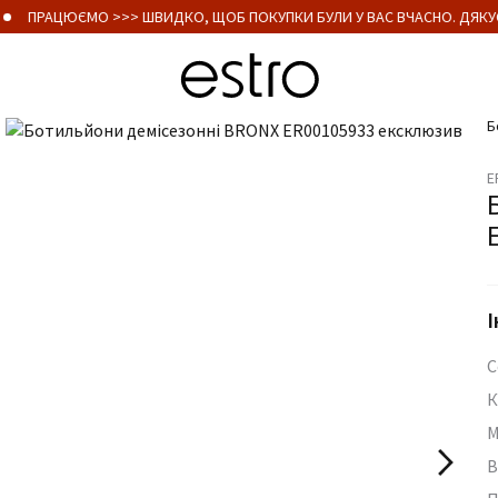
ПРАЦЮЄМО >>> ШВИДКО, ЩОБ ПОКУПКИ БУЛИ У ВАС ВЧАСНО. ДЯКУЄ
Б
E
І
С
К
М
В