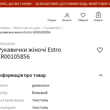
ЄМО, ЩО ВИ З НАМИ!・ БЕЗКОШТОВНО ДОСТАВИМО БУДЬ-ЯКИЙ ТОВАР ЦІ
Кількіст
0
Акаунт
Обране
Кошик
оловна
Жіночі аксесуари
Рукавички
укавички жіночі Estro ER00105856
R00105856
Рукавички жіночі Estro
ER00105856
нформація про товар
езон
демісезон
олір
бежевий
атеріал верху
текстиль
середині
текстиль