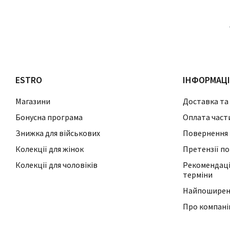
ESTRO
ІНФОРМАЦ
Магазини
Доставка та
Бонусна програма
Оплата част
Знижка для військових
Повернення 
Колекції для жінок
Претензії по
Колекції для чоловіків
Рекомендації
терміни
Найпоширені
Про компан