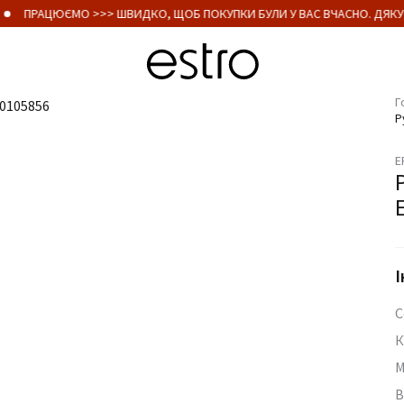
ПРАЦЮЄМО >>> ШВИДКО, ЩОБ ПОКУПКИ БУЛИ У ВАС ВЧАСНО. ДЯКУ
Г
Р
E
І
С
К
М
В