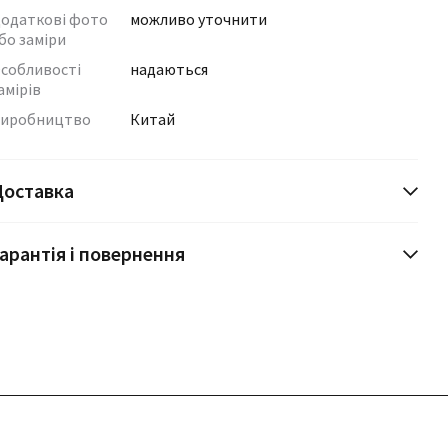
одаткові фото
можливо уточнити
бо заміри
собливості
надаються
амірів
иробництво
Китай
Доставка
арантія і повернення