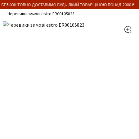
 БЕЗКОШТОВНО ДОСТАВИМО БУДЬ-ЯКИЙ ТОВАР ЦІНОЮ ПОНАД 2000 ₴
Черевики зимові estro ER00105823