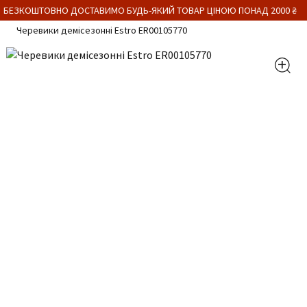
 БЕЗКОШТОВНО ДОСТАВИМО БУДЬ-ЯКИЙ ТОВАР ЦІНОЮ ПОНАД 2000 ₴
Черевики демісезонні Estro ER00105770