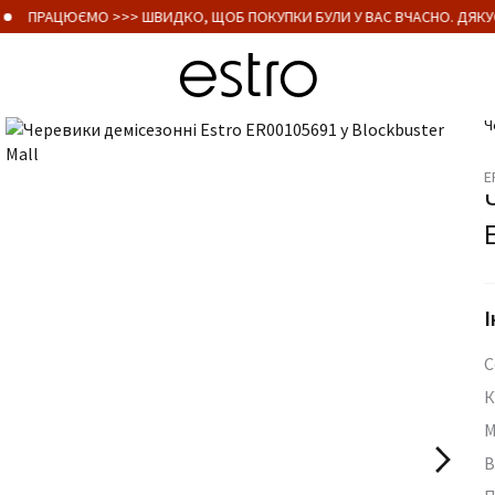
ПРАЦЮЄМО >>> ШВИДКО, ЩОБ ПОКУПКИ БУЛИ У ВАС ВЧАСНО. ДЯКУЄ
Ч
E
І
С
К
М
В