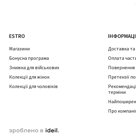
ESTRO
ІНФОРМАЦ
Магазини
Доставка та
Бонусна програма
Оплата част
Знижка для військових
Повернення 
Колекції для жінок
Претензії по
Колекції для чоловіків
Рекомендації
терміни
Найпоширені
Про компан