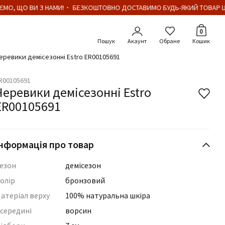
МО, ЩО ВИ З НАМИ!・ БЕЗКОШТОВНО ДОСТАВИМО БУДЬ-ЯКИЙ ТОВАР ЦІ
Кількіст
0
Акаунт
Обране
Кошик
еревики демісезонні Estro ER00105691
R00105691
Черевики демісезонні Estro
ER00105691
нформація про товар
езон
демісезон
олір
бронзовий
атеріал верху
100% натуральна шкіра
середині
ворсин