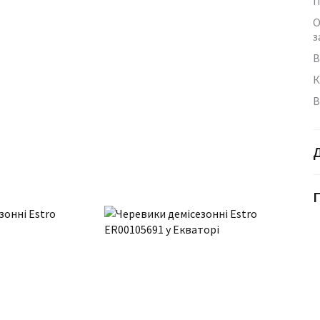
П
О
з
В
К
В
Г