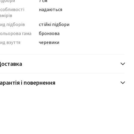
ідбори
7 см
собливості
надаються
амірів
ид підборів
стійкі підбори
ольорова гама
бронзова
ид взуття
черевики
Доставка
арантія і повернення