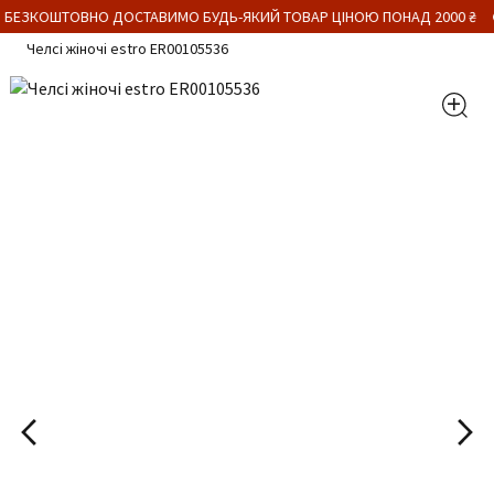
 БЕЗКОШТОВНО ДОСТАВИМО БУДЬ-ЯКИЙ ТОВАР ЦІНОЮ ПОНАД 2000 ₴
Челсі жіночі estro ER00105536