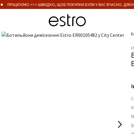
ПРАЦЮЄМО >>> ШВИДКО, ЩОБ ПОКУПКИ БУЛИ У ВАС ВЧАСНО. ДЯКУЄ
Б
E
І
С
К
М
В