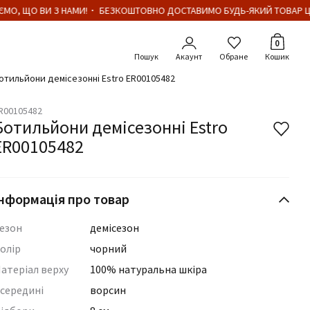
МО, ЩО ВИ З НАМИ!・ БЕЗКОШТОВНО ДОСТАВИМО БУДЬ-ЯКИЙ ТОВАР ЦІ
Кількіст
0
Акаунт
Обране
Кошик
отильйони демісезонні Estro ER00105482
R00105482
Ботильйони демісезонні Estro
ER00105482
нформація про товар
езон
демісезон
олір
чорний
атеріал верху
100% натуральна шкіра
середині
ворсин