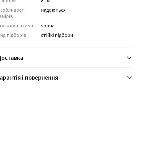
ідбори
8 см
собливості
надаються
амірів
ольорова гама
чорна
ид підборів
стійкі підбори
Доставка
арантія і повернення