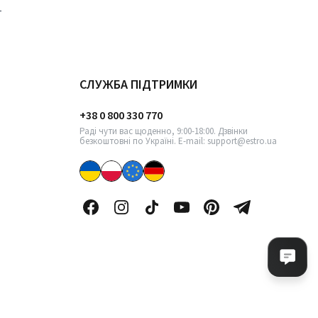
СЛУЖБА ПІДТРИМКИ
+38 0 800 330 770
Раді чути вас щоденно, 9:00-18:00. Дзвінки
безкоштовні по Україні. E-mail: support@estro.ua