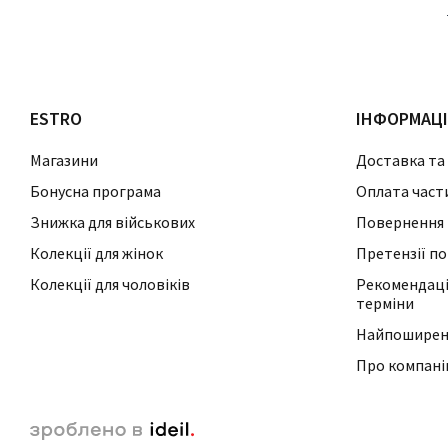
ESTRO
ІНФОРМАЦ
Магазини
Доставка та
Бонусна програма
Оплата част
Знижка для військових
Повернення 
Колекції для жінок
Претензії по
Колекції для чоловіків
Рекомендації
терміни
Найпоширені
Про компан