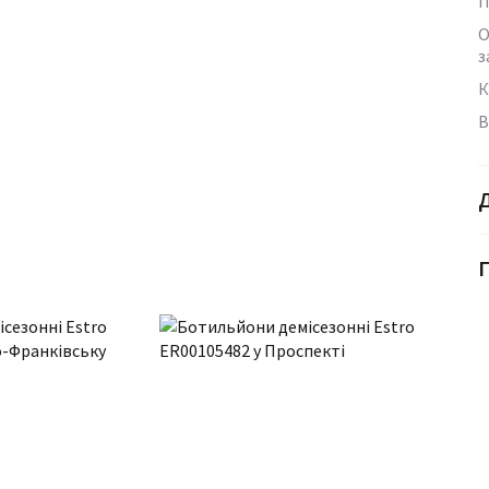
П
О
з
К
В
Г