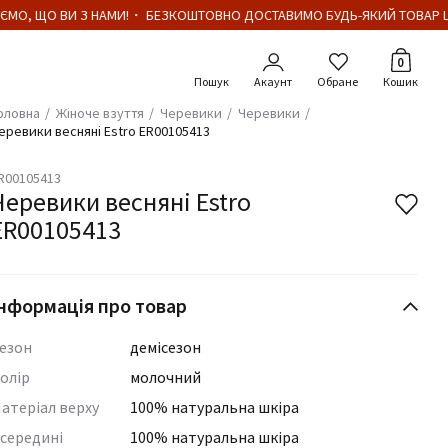
ЄМО, ЩО ВИ З НАМИ!・ БЕЗКОШТОВНО ДОСТАВИМО БУДЬ-ЯКИЙ ТОВАР ЦІ
Кількіст
0
Акаунт
Обране
Кошик
оловна
Жіноче взуття
Черевики
Черевики
еревики весняні Estro ER00105413
R00105413
Черевики весняні Estro
ER00105413
нформація про товар
езон
демісезон
олір
молочний
атеріал верху
100% натуральна шкіра
середині
100% натуральна шкіра