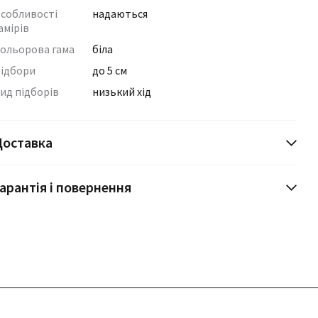
собливості
надаються
амірів
ольорова гама
біла
ідбори
до 5 см
ид підборів
низький хід
Доставка
арантія і повернення