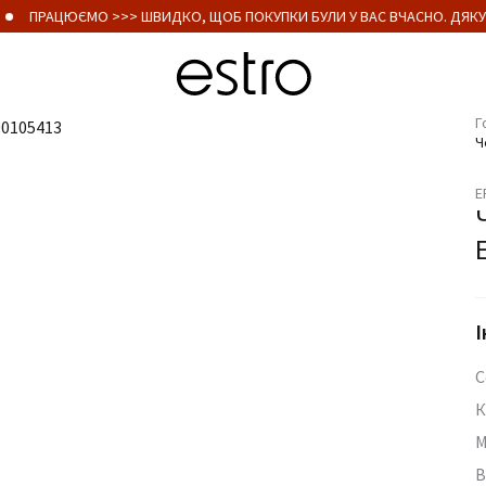
ПРАЦЮЄМО >>> ШВИДКО, ЩОБ ПОКУПКИ БУЛИ У ВАС ВЧАСНО. ДЯКУ
Г
Ч
E
І
С
К
М
В