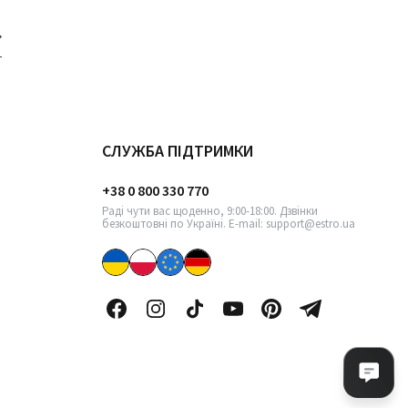
СЛУЖБА ПІДТРИМКИ
+38 0 800 330 770
Раді чути вас щоденно, 9:00-18:00. Дзвінки
безкоштовні по Україні. E-mail: support@estro.ua