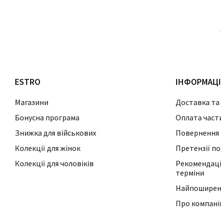
ESTRO
ІНФОРМАЦ
Магазини
Доставка та
Бонусна програма
Оплата част
Знижка для військових
Повернення 
Колекції для жінок
Претензії по
Колекції для чоловіків
Рекомендації
терміни
Найпоширені
Про компан