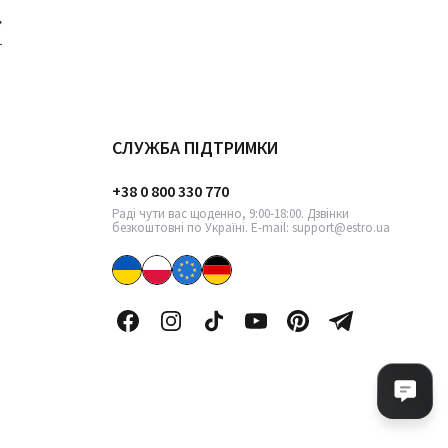
СЛУЖБА ПІДТРИМКИ
+38 0 800 330 770
Раді чути вас щоденно, 9:00-18:00. Дзвінки
безкоштовні по Україні. E-mail: support@estro.ua