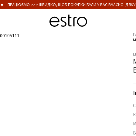
ПРАЦЮЄМО >>> ШВИДКО, ЩОБ ПОКУПКИ БУЛИ У ВАС ВЧАСНО. ДЯКУЄ
Г
М
E
І
С
К
М
В