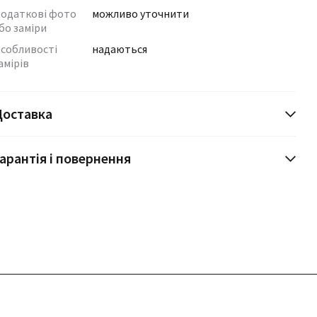
одаткові фото
можливо уточнити
бо заміри
собливості
надаються
амірів
Доставка
арантія і повернення