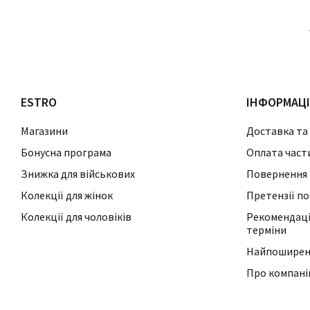
ESTRO
ІНФОРМАЦ
Магазини
Доставка та
Бонусна програма
Оплата част
Знижка для військових
Повернення 
Колекції для жінок
Претензії по
Колекції для чоловіків
Рекомендації
терміни
Найпоширені
Про компан