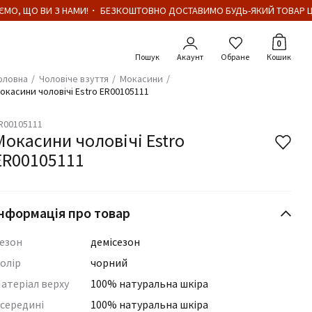
МО, ЩО ВИ З НАМИ!・ БЕЗКОШТОВНО ДОСТАВИМО БУДЬ-ЯКИЙ ТОВАР ЦІ
Кількіст
0
Акаунт
Обране
Кошик
оловна
Чоловіче взуття
Мокасини
окасини чоловічі Estro ER00105111
R00105111
Мокасини чоловічі Estro
ER00105111
нформація про товар
езон
демісезон
олір
чорний
атеріал верху
100% натуральна шкіра
середині
100% натуральна шкіра