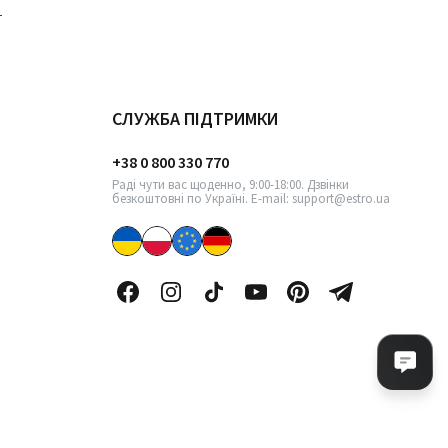
СЛУЖБА ПІДТРИМКИ
+38 0 800 330 770
Раді чути вас щоденно, 9:00-18:00. Дзвінки
безкоштовні по Україні. E-mail: support@estro.ua