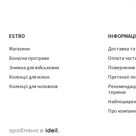
ESTRO
ІНФОРМАЦ
Магазини
Доставка та
Бонусна програма
Оплата част
Знижка для військових
Повернення 
Колекції для жінок
Претензії по
Колекції для чоловіків
Рекомендації
терміни
Найпоширені
Про компан