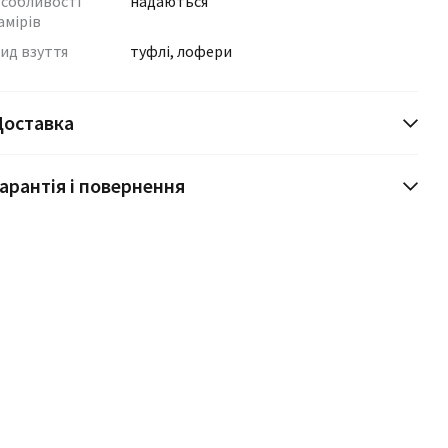
собливості
надаються
амірів
ид взуття
туфлі, лофери
Доставка
арантія і повернення