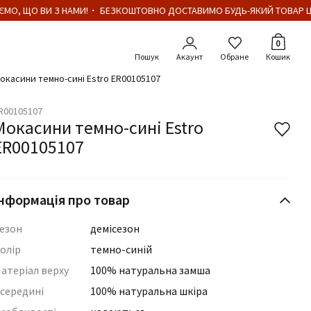
МО, ЩО ВИ З НАМИ!・ БЕЗКОШТОВНО ДОСТАВИМО БУДЬ-ЯКИЙ ТОВАР ЦІ
Кількіст
0
Акаунт
Обране
Кошик
окасини темно-сині Estro ER00105107
R00105107
Мокасини темно-сині Estro
ER00105107
нформація про товар
езон
демісезон
олір
темно-синій
атеріал верху
100% натуральна замша
середині
100% натуральна шкіра