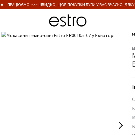
ПРАЦЮЄМО >>> ШВИДКО, ЩОБ ПОКУПКИ БУЛИ У ВАС ВЧАСНО. ДЯКУЄ
М
E
І
С
К
М
В