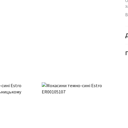
О
з
В
Г