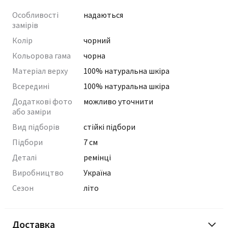
Особливості
надаються
замірів
Колір
чорний
Кольорова гама
чорна
Матеріал верху
100% натуральна шкіра
Всередині
100% натуральна шкіра
Додаткові фото
можливо уточнити
або заміри
Вид підборів
стійкі підбори
Підбори
7 см
Деталі
ремінці
Виробництво
Україна
Сезон
літо
Доставка