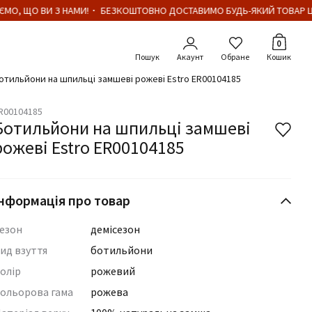
МО, ЩО ВИ З НАМИ!・ БЕЗКОШТОВНО ДОСТАВИМО БУДЬ-ЯКИЙ ТОВАР ЦІ
Кількіст
0
Акаунт
Обране
Кошик
отильйони на шпильці замшеві рожеві Estro ER00104185
R00104185
Ботильйони на шпильці замшеві
рожеві Estro ER00104185
нформація про товар
езон
демісезон
ид взуття
ботильйони
олір
рожевий
ольорова гама
рожева