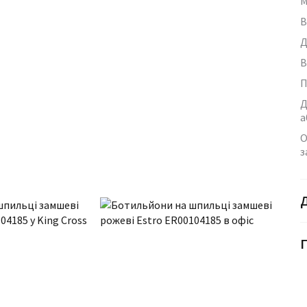
М
В
Д
В
П
Д
а
О
з
Г