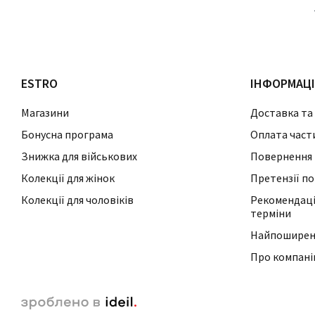
ESTRO
ІНФОРМАЦ
Магазини
Доставка та
Бонусна програма
Оплата част
Знижка для військових
Повернення 
Колекції для жінок
Претензії по
Колекції для чоловіків
Рекомендації
терміни
Найпоширені
Про компан