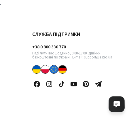
СЛУЖБА ПІДТРИМКИ
+38 0 800 330 770
Раді чути вас щоденно, 9:00-18:00. Дзвінки
безкоштовні по Україні. E-mail: support@estro.ua