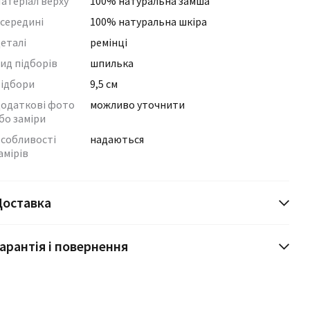
атеріал верху
100% натуральна замша
середині
100% натуральна шкіра
еталі
ремінці
ид підборів
шпилька
ідбори
9,5 см
одаткові фото
можливо уточнити
бо заміри
собливості
надаються
амірів
Доставка
арантія і повернення