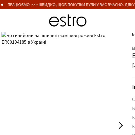
ПРАЦЮЄМО >>> ШВИДКО, ЩОБ ПОКУПКИ БУЛИ У ВАС ВЧАСНО. ДЯКУЄ
Б
E
І
С
В
К
К