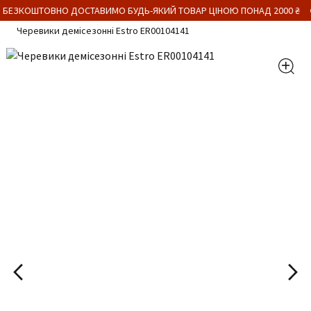
 БЕЗКОШТОВНО ДОСТАВИМО БУДЬ-ЯКИЙ ТОВАР ЦІНОЮ ПОНАД 2000 ₴
Черевики демісезонні Estro ER00104141