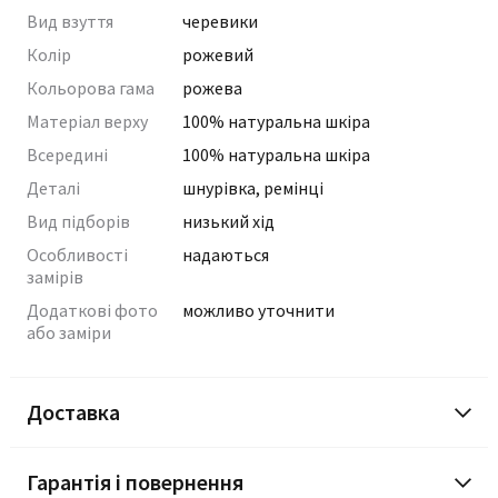
Вид взуття
черевики
Колір
рожевий
Кольорова гама
рожева
Матеріал верху
100% натуральна шкіра
Всередині
100% натуральна шкіра
Деталі
шнурівка, ремінці
Вид підборів
низький хід
Особливості
надаються
замірів
Додаткові фото
можливо уточнити
або заміри
Доставка
Гарантія і повернення