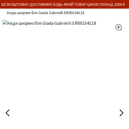
 БЕЗКОШТОВНО ДОСТАВИМО БУДЬ-ЯКИЙ ТОВАР ЦІНОЮ ПОНАД 2000 ₴
Кеди шкіряні білі Giada Gabrielli ER00104118