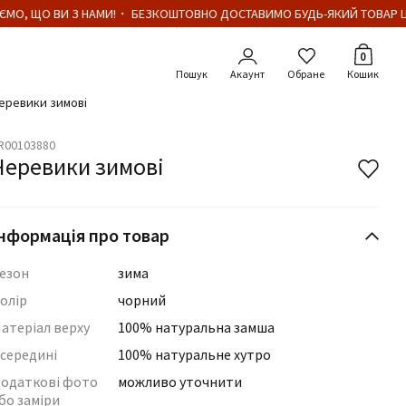
МО, ЩО ВИ З НАМИ!・ БЕЗКОШТОВНО ДОСТАВИМО БУДЬ-ЯКИЙ ТОВАР ЦІ
Кількіст
0
Акаунт
Обране
Кошик
еревики зимові
R00103880
Черевики зимові
нформація про товар
езон
зима
олір
чорний
атеріал верху
100% натуральна замша
середині
100% натуральне хутро
одаткові фото
можливо уточнити
бо заміри