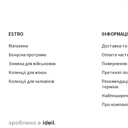
ESTRO
ІНФОРМАЦ
Магазини
Доставка та
Бонусна програма
Оплата част
Знижка для військових
Повернення 
Колекції для жінок
Претензії по
Колекції для чоловіків
Рекомендації
терміни
Найпоширені
Про компан