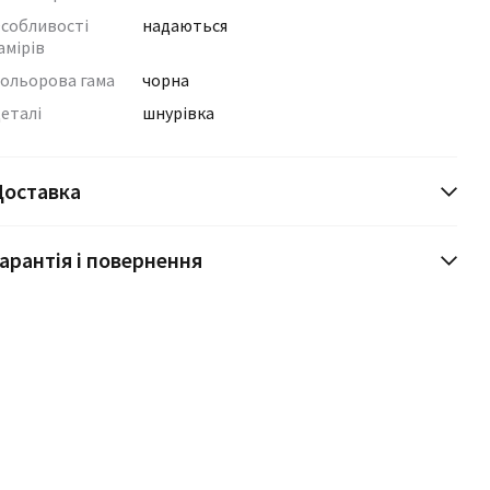
собливості
надаються
амірів
ольорова гама
чорна
еталі
шнурівка
Доставка
арантія і повернення