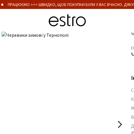
ПРАЦЮЄМО >>> ШВИДКО, ЩОБ ПОКУПКИ БУЛИ У ВАС ВЧАСНО. ДЯКУЄ
Ч
E
І
С
К
М
В
Д
а