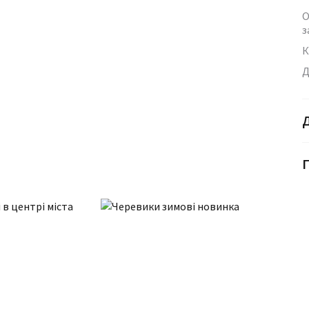
О
з
К
Д
Г