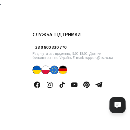
СЛУЖБА ПІДТРИМКИ
+38 0 800 330 770
Раді чути вас щоденно, 9:00-18:00. Дзвінки
безкоштовні по Україні. E-mail: support@estro.ua