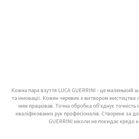
Кожна пара взуття LUCA GUERRINI - це маленький ше
та інновації. Кожен черевик є витвором мистецтва л
ним працював. Точна обробка об'єднує точність 
кваліфікованих рук професіоналів. Створене за д
GUERRINI ніколи не покидає кредо ко