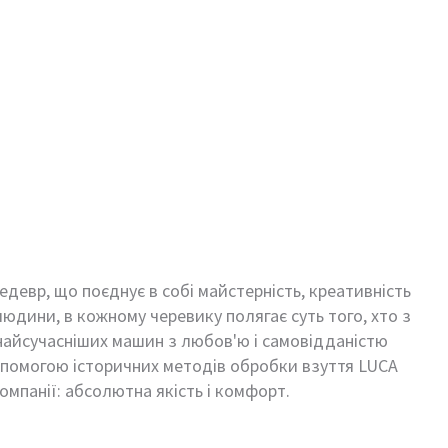
девр, що поєднує в собі майстерність, креативність
юдини, в кожному черевику полягає суть того, хто з
найсучасніших машин з любов'ю і самовідданістю
опомогою історичних методів обробки взуття LUCA
мпанії: абсолютна якість і комфорт.