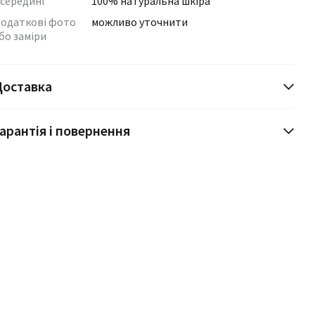
середині
100% натуральна шкіра
одаткові фото
можливо уточнити
бо заміри
Доставка
арантія і повернення