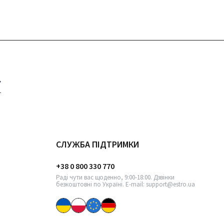
СЛУЖБА ПІДТРИМКИ
+38 0 800 330 770
Раді чути вас щоденно, 9:00-18:00. Дзвінки
безкоштовні по Україні. E-mail: support@estro.ua