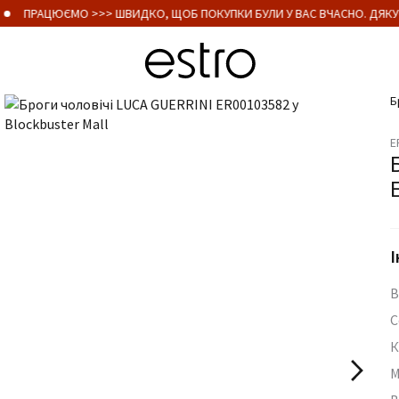
ПРАЦЮЄМО >>> ШВИДКО, ЩОБ ПОКУПКИ БУЛИ У ВАС ВЧАСНО. ДЯКУЄ
Б
E
І
В
С
К
М