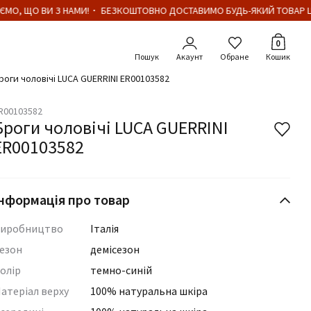
МО, ЩО ВИ З НАМИ!・ БЕЗКОШТОВНО ДОСТАВИМО БУДЬ-ЯКИЙ ТОВАР ЦІ
Кількіст
0
Акаунт
Обране
Кошик
роги чоловічі LUCA GUERRINI ER00103582
R00103582
Броги чоловічі LUCA GUERRINI
ER00103582
нформація про товар
иробництво
Італія
езон
демісезон
олір
темно-синій
атеріал верху
100% натуральна шкіра