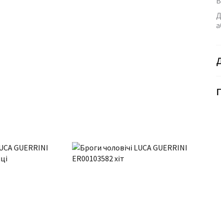
В
Д
а
Г