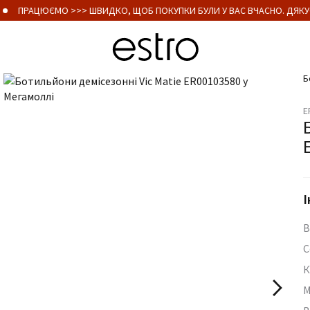
ПРАЦЮЄМО >>> ШВИДКО, ЩОБ ПОКУПКИ БУЛИ У ВАС ВЧАСНО. ДЯКУЄ
Б
E
І
В
С
К
М