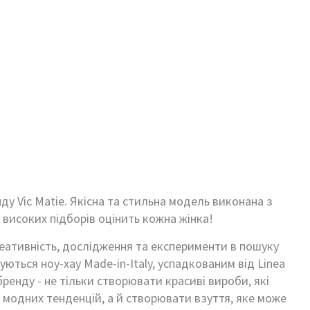
ду Vic Matie. Якісна та стильна модель виконана з
ь високих підборів оцінить кожна жінка!
реативність, дослідження та експерименти в пошуку
ються ноу-хау Made-in-Italy, успадкованим від Linea
бренду - не тільки створювати красиві вироби, які
 модних тенденцій, а й створювати взуття, яке може