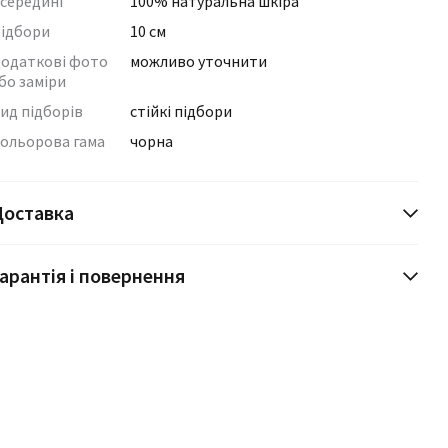
середині
100% натуральна шкіра
ідбори
10 см
одаткові фото
можливо уточнити
бо заміри
ид підборів
стійкі підбори
ольорова гама
чорна
Доставка
арантія і повернення