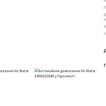
В
П
Д
а
В
К
Г