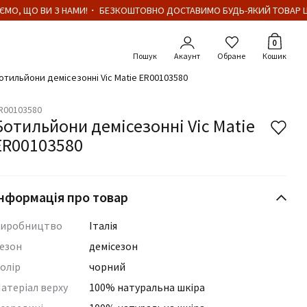
МО, ЩО ВИ З НАМИ!・ БЕЗКОШТОВНО ДОСТАВИМО БУДЬ-ЯКИЙ ТОВАР ЦІ
Кількіст
0
Акаунт
Обране
Кошик
отильйони демісезонні Vic Matie ER00103580
R00103580
Ботильйони демісезонні Vic Matie
ER00103580
нформація про товар
иробництво
Італія
езон
демісезон
олір
чорний
атеріал верху
100% натуральна шкіра