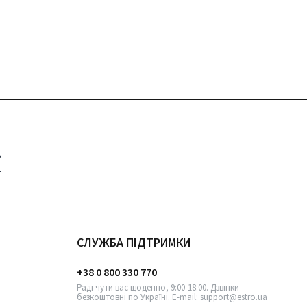
СЛУЖБА ПІДТРИМКИ
+38 0 800 330 770
Раді чути вас щоденно, 9:00-18:00. Дзвінки
безкоштовні по Україні. E-mail: support@estro.ua