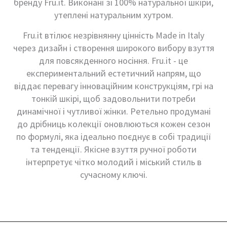
бренду Fru.it. Виконані зі 100% натуральної шкіри,
утеплені натуральним хутром.
Fru.it втілює незрівнянну цінність Made in Italy
через дизайн і створення широкого вибору взуття
для повсякденного носіння. Fru.it - ​​це
експериментальний естетичний напрям, що
віддає перевагу інноваційним конструкціям, грі на
тонкій шкірі, щоб задовольнити потреби
динамічної і чутливої ​​жінки. Ретельно продумані
до дрібниць колекції оновлюються кожен сезон
по формулі, яка ідеально поєднує в собі традиції
та тенденції. Якісне взуття ручної роботи
інтерпретує чітко молодий і міський стиль в
сучасному ключі.