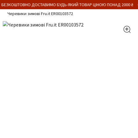
 БЕЗКОШТОВНО ДОСТАВИМО БУДЬ-ЯКИЙ ТОВАР ЦІНОЮ ПОНАД 2000 ₴
Черевики зимові Fru.it ER00103572