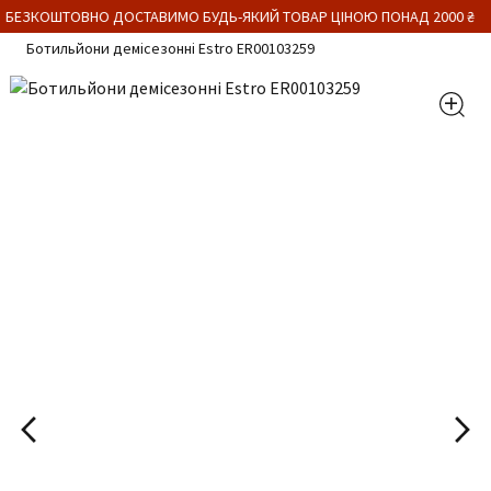
 БЕЗКОШТОВНО ДОСТАВИМО БУДЬ-ЯКИЙ ТОВАР ЦІНОЮ ПОНАД 2000 ₴
Ботильйони демісезонні Estro ER00103259