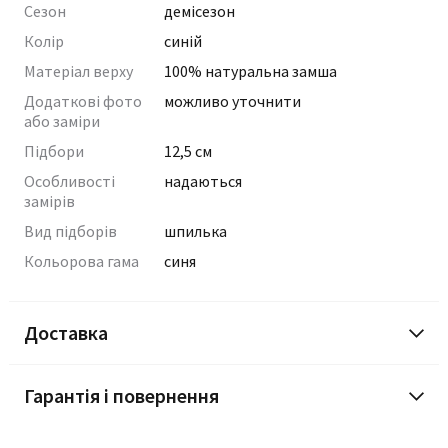
Сезон
демісезон
Колір
синій
Матеріал верху
100% натуральна замша
Додаткові фото
можливо уточнити
або заміри
Підбори
12,5 см
Особливості
надаються
замірів
Вид підборів
шпилька
Кольорова гама
синя
Доставка
Гарантія і повернення