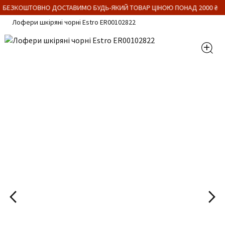
 БЕЗКОШТОВНО ДОСТАВИМО БУДЬ-ЯКИЙ ТОВАР ЦІНОЮ ПОНАД 2000 ₴
Лофери шкіряні чорні Estro ER00102822