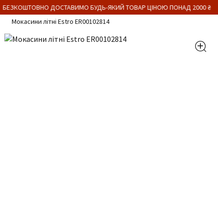
 БЕЗКОШТОВНО ДОСТАВИМО БУДЬ-ЯКИЙ ТОВАР ЦІНОЮ ПОНАД 2000 ₴
Мокасини літні Estro ER00102814