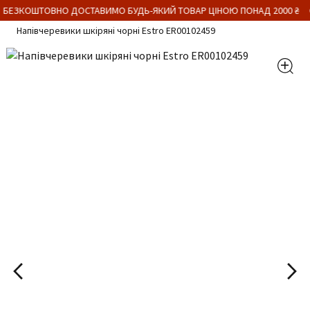
 БЕЗКОШТОВНО ДОСТАВИМО БУДЬ-ЯКИЙ ТОВАР ЦІНОЮ ПОНАД 2000 ₴
Напівчеревики шкіряні чорні Estro ER00102459