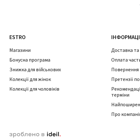
ESTRO
ІНФОРМАЦ
Магазини
Доставка та
Бонусна програма
Оплата част
Знижка для військових
Повернення 
Колекції для жінок
Претензії по
Колекції для чоловіків
Рекомендації
терміни
Найпоширені
Про компан