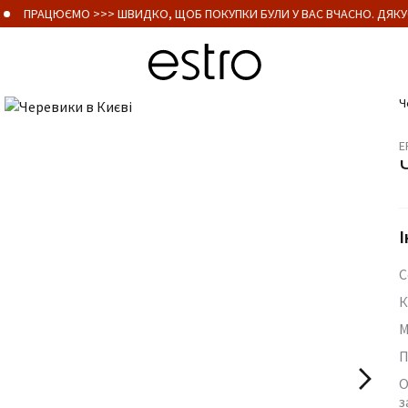
ПРАЦЮЄМО >>> ШВИДКО, ЩОБ ПОКУПКИ БУЛИ У ВАС ВЧАСНО. ДЯКУЄ
Ч
E
І
С
К
М
П
О
з