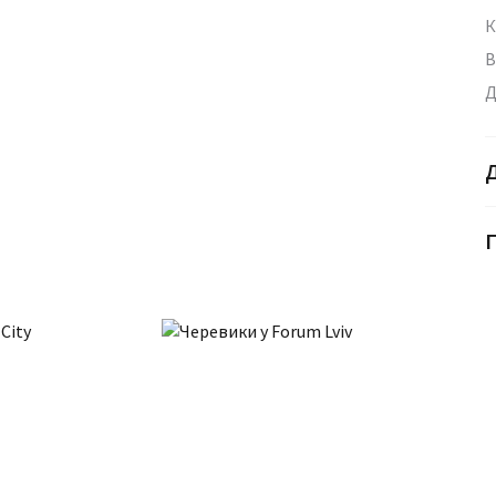
К
В
Д
Г