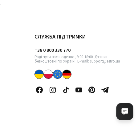
СЛУЖБА ПІДТРИМКИ
+38 0 800 330 770
Раді чути вас щоденно, 9:00-18:00. Дзвінки
безкоштовні по Україні. E-mail: support@estro.ua