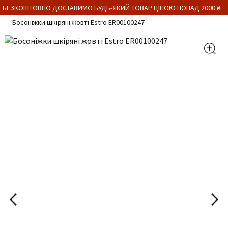
 БЕЗКОШТОВНО ДОСТАВИМО БУДЬ-ЯКИЙ ТОВАР ЦІНОЮ ПОНАД 2000 ₴
Босоніжки шкіряні жовті Estro ER00100247