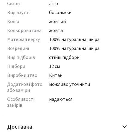
Сезон
літо
Вид взуття
босоніжки
Колір
жовтий
Кольорова гама
жовта
Матеріал верху
100% натуральна шкіра
Всередині
100% натуральна шкіра
Вид підборів
стійкі підбори
Підбори
12 см
Виробництво
Китай
Додаткові фото
можливо уточнити
або заміри
Особливості
надаються
замірів
Доставка