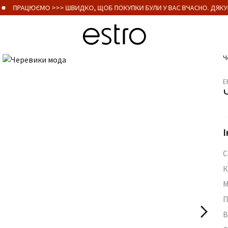
ПРАЦЮЄМО >>> ШВИДКО, ЩОБ ПОКУПКИ БУЛИ У ВАС ВЧАСНО. ДЯКУЄ
Ч
E
І
С
К
М
П
В