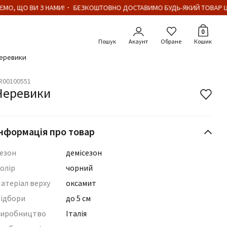
МО, ЩО ВИ З НАМИ!・ БЕЗКОШТОВНО ДОСТАВИМО БУДЬ-ЯКИЙ ТОВАР ЦІ
Кількіст
0
Акаунт
Обране
Кошик
еревики
R00100551
Черевики
нформація про товар
езон
демісезон
олір
чорний
атеріал верху
оксамит
ідбори
до 5 см
иробництво
Італія