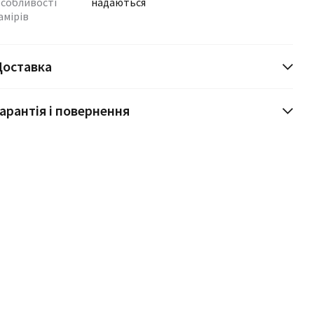
собливості
надаються
амірів
Доставка
арантія і повернення