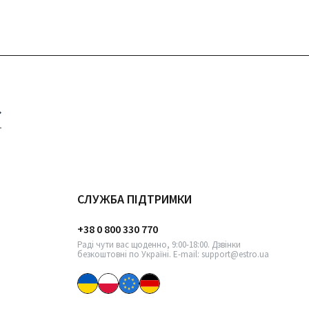
СЛУЖБА ПІДТРИМКИ
+38 0 800 330 770
Раді чути вас щоденно, 9:00-18:00. Дзвінки
безкоштовні по Україні. E-mail: support@estro.ua