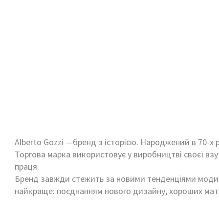
Alberto Gozzi —бренд з історією. Народжений в 70-х р
Торгова марка використовує у виробництві своєї взут
праця.
Бренд завжди стежить за новими тенденціями моди, т
найкраще: поєднанням нового дизайну, хороших матер