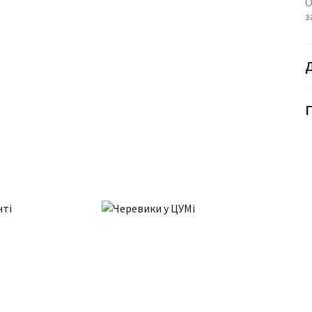
О
з
Г