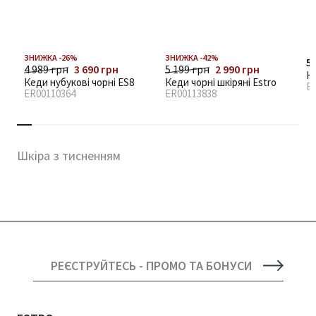
ЗНИЖКА -26%
ЗНИЖКА -42%
5 
4 989 грн
3 690 грн
5 199 грн
2 990 грн
Ке
Кеди нубукові чорні ES8
Кеди чорні шкіряні Estro
E
ER00110364
ER00113838
Шкіра з тисненням
РЕЄСТРУЙТЕСЬ - ПРОМО ТА БОНУСИ