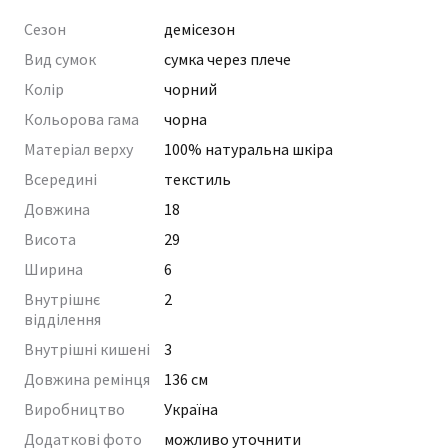
Сезон
демісезон
Вид сумок
сумка через плече
Колір
чорний
Кольорова гама
чорна
Матеріал верху
100% натуральна шкіра
Всередині
текстиль
Довжина
18
Висота
29
Ширина
6
Внутрішнє
2
відділення
Внутрішні кишені
3
Довжина ремінця
136 см
Виробництво
Україна
Додаткові фото
можливо уточнити