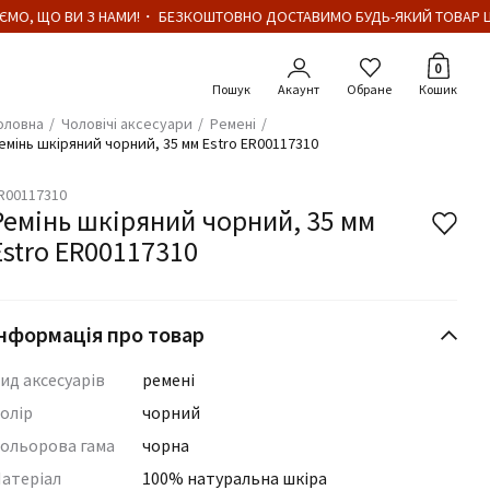
МО, ЩО ВИ З НАМИ!・ БЕЗКОШТОВНО ДОСТАВИМО БУДЬ-ЯКИЙ ТОВАР ЦІ
Кількіст
0
Акаунт
Обране
Кошик
оловна
Чоловічі аксесуари
Ремені
емінь шкіряний чорний, 35 мм Estro ER00117310
R00117310
Ремінь шкіряний чорний, 35 мм
Estro ER00117310
нформація про товар
ид аксесуарів
ремені
олір
чорний
ольорова гама
чорна
атеріал
100% натуральна шкіра