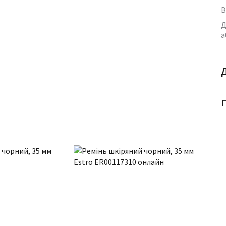
В
Д
а
Г