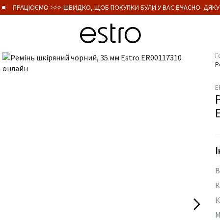
ПРАЦЮЄМО >>> ШВИДКО, ЩОБ ПОКУПКИ БУЛИ У ВАС ВЧАСНО. ДЯКУЄ
Г
Р
E
І
В
К
К
М