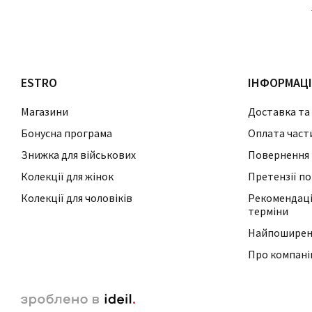
ESTRO
ІНФОРМАЦ
Магазини
Доставка та
Бонусна програма
Оплата част
Знижка для військових
Повернення 
Колекції для жінок
Претензії по
Колекції для чоловіків
Рекомендації
терміни
Найпоширені
Про компан