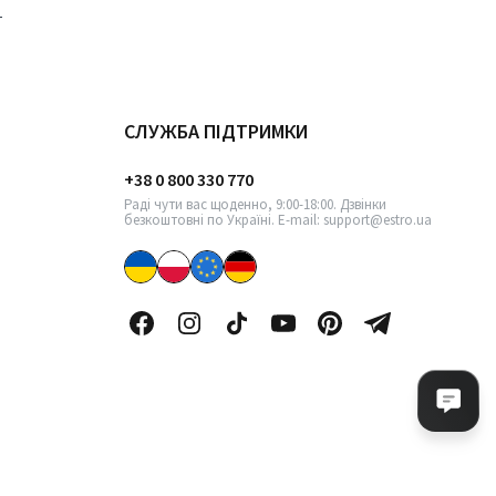
СЛУЖБА ПІДТРИМКИ
+38 0 800 330 770
Раді чути вас щоденно, 9:00-18:00. Дзвінки
безкоштовні по Україні. E-mail: support@estro.ua