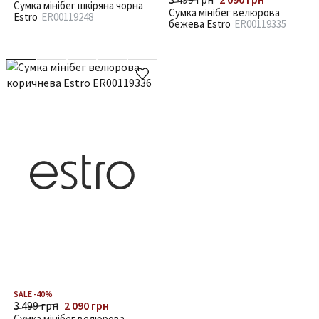
Сумка мінібег шкіряна чорна
Сумка мінібег велюрова
Estro
ER00119248
бежева Estro
ER00119335
SALE -40%
3 499 грн
2 090 грн
Сумка мінібег велюрова